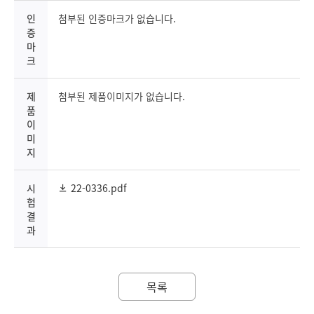
인
첨부된 인증마크가 없습니다.
증
마
크
제
첨부된 제품이미지가 없습니다.
품
이
미
지
시
22-0336.pdf
험
결
과
목록