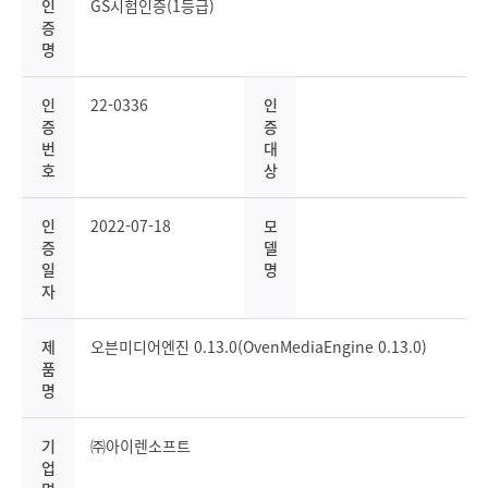
인
GS시험인증(1등급)
증
명
인
22-0336
인
증
증
번
대
호
상
인
2022-07-18
모
증
델
일
명
자
제
오븐미디어엔진 0.13.0(OvenMediaEngine 0.13.0)
품
명
기
㈜아이렌소프트
업